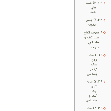
3) جیب
های
متعدد
4) جنس
مرغوب
معرفی انواع
ست کیف و
جامدادی
مدرسه
1) ست
کردن
سبک
کیف و
جامدادی
2) ست
کردن
رنگ
کیف و
جامدادی
3) ست