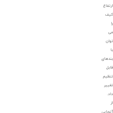
ارتفاع
کیف
را
می
توان
با
بندهای
قابل
تنظیم
تغییر
داد.
از
آنجایی