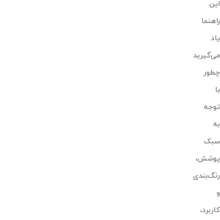
این
راهنما
یاد
می‌گیرید
چطور
با
توجه
به
سبک
پوشش،
رنگ‌بندی
و
کاربرد،