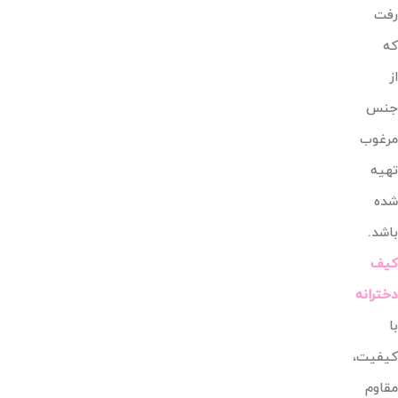
رفت
که
از
جنس
مرغوب
تهیه
شده
باشد.
کیف
دخترانه
با
کیفیت،
مقاوم