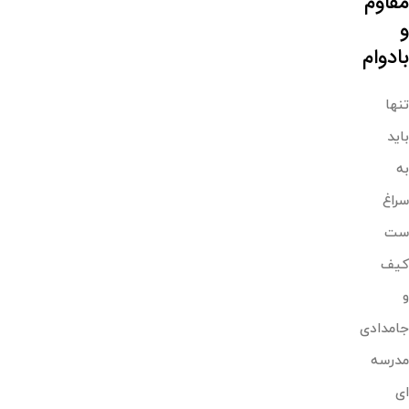
مقاوم
و
بادوام
تنها
باید
به
سراغ
ست
کیف
و
جامدادی
مدرسه
ای