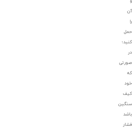
و
آن
را
حمل
کنید؛
در
صورتی
که
خود
کیف
سنگین
باشد
فشار