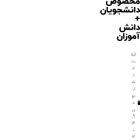
مخصوص
دانشجویان
+
دانش
آموزان
کیف
ت
ان
ت
ش
ار:
به
م
ن
9,
14
0
3