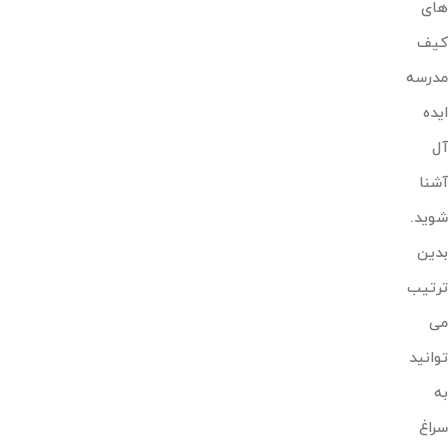
های
کیف
مدرسه
ایده
آل
آشنا
شوید.
بدین
ترتیب
می
توانید
به
سراغ