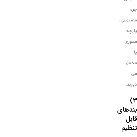
چرم
مصنوعی،
پارچه
مموری
یا
مخمل
می
دوزند.
3)
بندهای
قابل
تنظیم