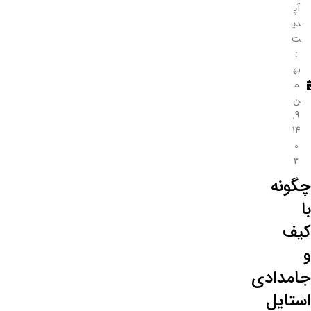
آپ
دی
ت
:
به
م
ن
9,
14
0
3
چگونه
با
کیف
و
جامدادی
استایل