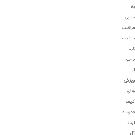
به
خوبی
مراقبت
خواهند
کرد.
برخی
از
ویژگی
های
کیف
مدرسه
ایده
آل