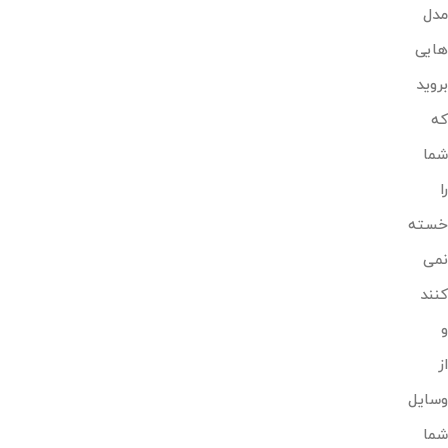
مدل
هایی
بروید
که
شما
را
خسته
نمی
کنند
و
از
وسایل
شما