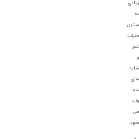
زیادی
به
ستون
فقرات،
کمر
و
شانه
های
شما
وارد
می
شود.