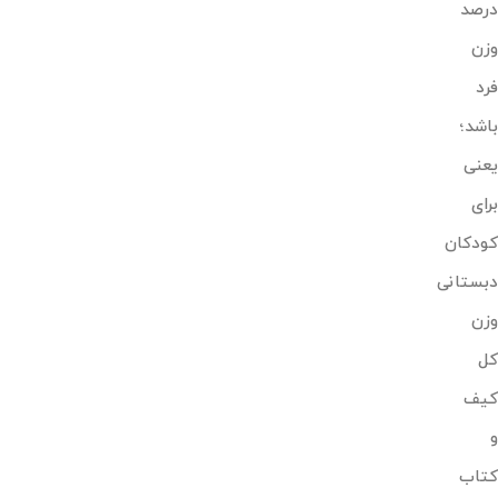
درصد
وزن
فرد
باشد؛
یعنی
برای
کودکان
دبستانی
وزن
کل
کیف
و
کتاب