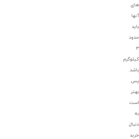
های
آنها
باید
حدود
۳
کیلوگرم
باشد.
پس
بهتر
است
به
دنبال
خرید