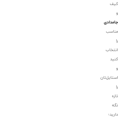
کیف
و
جامدادی
مناسب
را
انتخاب
کنید
و
استایل‌تان
را
تازه
نگه
دارید؛