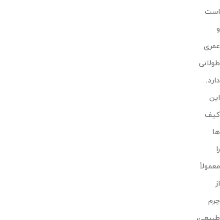
است
و
عمری
طولانی
دارد.
این
کیف
ها
را
معمولاً
از
چرم
طبیعی،