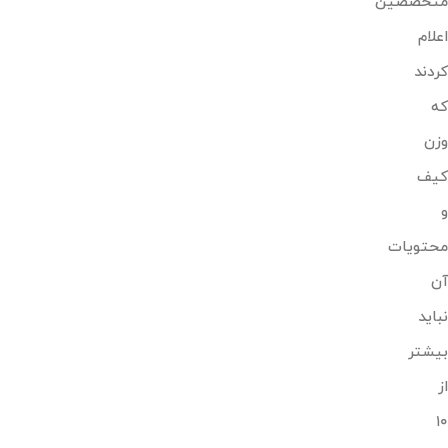
متخصصین
اعلام
کردند
که
وزن
کیف
و
محتویات
آن
نباید
بیشتر
از
۱۰