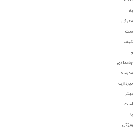
آنکه
به
معرفی
ست
کیف
و
جامدادی
مدرسه
بپردازیم
بهتر
است
با
ویژگی