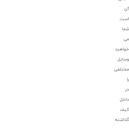
آن
است.
شما
می
خواهید
وسایل
مختلفی
را
در
داخل
کیف
گذاشته