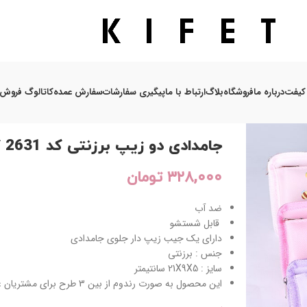
کیفت
درباره ما
فروشگاه
بلاگ
ارتباط با ما
پیگیری سفارشات
سفارش عمده
کاتالوگ فروش
خانه
/
هدایای مدارس
/
هدایای جشن 100
/
جامدادی دو زیپ برزنتی 
جامدادی دو زیپ برزنتی کد 2631 کیفت
۳۲۸,۰۰۰
تومان
ضد آب
قابل شستشو
دارای یک جیب زیپ دار جلوی جامدادی
جنس : برزنتی
سایز : 21X9X5 سانتیمتر
این محصول به صورت رندوم از بین 3 طرح برای مشتریان عزیز ارسال می شود.