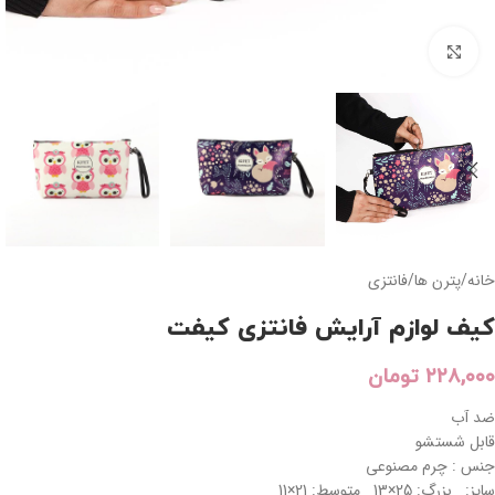
برای بزرگنمایی کلیک کنید
خانه
/
پترن ها
/
فانتزی
کیف لوازم آرایش فانتزی کیفت
۲۲۸,۰۰۰
تومان
ضد آب
قابل شستشو
جنس : چرم مصنوعی
سایز: بزرگ: 25×13 متوسط: 21×11