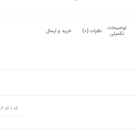
توضیحات
نظرات (0)
خرید و ارسال
تکمیلی
کد 1
,
کد 2
,