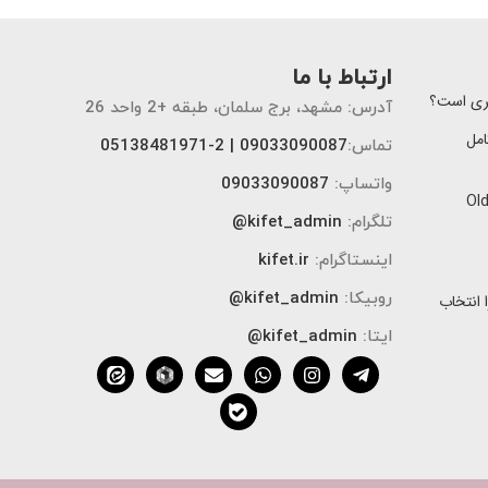
ارتباط با ما
تری است؟
آدرس: مشهد، برج سلمان، طبقه +2 واحد 26
امل
تماس:
09033090087 |
2
-
05138481971
واتساپ:
09033090087
ایل اولد مانی چیست؟ راهنمای کامل سبک Old
تلگرام:
kifet_admin@
اینستاگرام:
kifet.ir
روبیکا:
kifet_admin@
 انتخاب
ایتا:
kifet_admin@