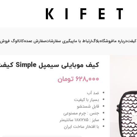
کیفت
درباره ما
فروشگاه
بلاگ
ارتباط با ما
پیگیری سفارشات
سفارش عمده
کاتالوگ فروش
خانه
/
هدایای مدارس
/
جشن فارغ التحصیلی
/
کیف موبایلی سیمپل e
کیف موبایلی سیمپل Simple کیفت
۶۲۸,۰۰۰
تومان
ضد آب
بسیار با کیفیت
قابل شستشو
جنس : چرم مصنوعی
سایز : 18x12x5 سانتیمتر
با افتخار ساخت ایران